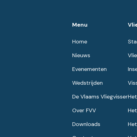
Menu
Vli
Home
Sta
Nieuws
Vli
Evenementen
Ins
Wedstrijden
Vis
De Vlaams Vliegvisser
Het
Over FVV
Het
Downloads
Het